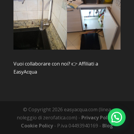
Vuoi collaborare con noi? 👉
Affìliati a
EasyAcqua
© Copyright 2026 easyacqua.com (linea
noleggio di zerofatica.com) -
Privacy Policy
-
Cookie Policy
- P.iva 04493940169 -
Blog