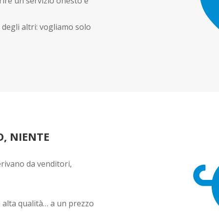
rire un servizio onesto e
egli altri: vogliamo solo
O, NIENTE
erivano da venditori,
i alta qualità… a un prezzo