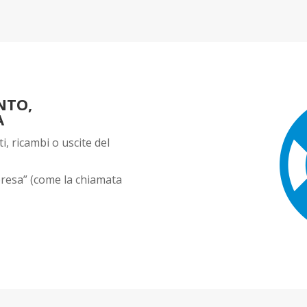
NTO,
A
, ricambi o uscite del
rpresa” (come la chiamata
.