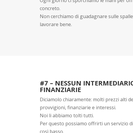
Ogni giorno ci sporchiamo le mani per off
concreto.
Non cerchiamo di guadagnare sulle spalle d
lavorare bene.
#7 – NESSUN INTERMEDIARI
FINANZIARIE
Diciamolo chiaramente: molti prezzi alti d
provvigioni, finanziarie e interessi.
Noi li abbiamo tolti tutti.
Per questo possiamo offrirti un servizio d
così basso.