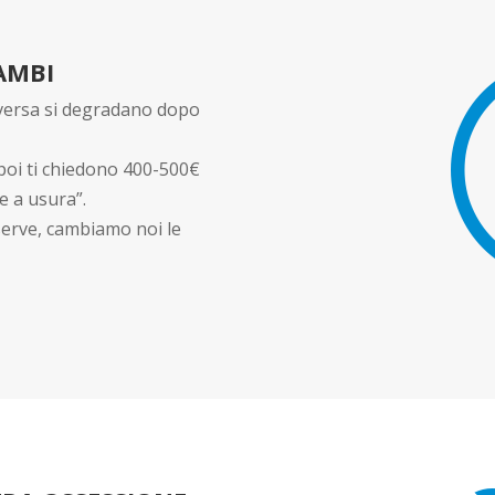
CAMBI
nversa si degradano dopo
 poi ti chiedono 400-500€
e a usura”.
 serve, cambiamo noi le